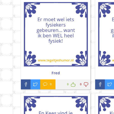
Fred
0
0
0