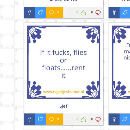
0
0
0
Sjef
0
0
0