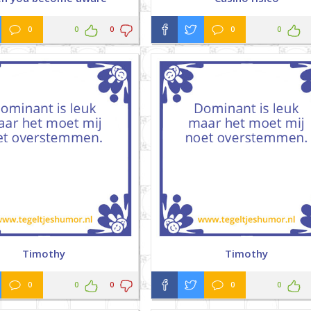
0
0
0
0
0
Timothy
Timothy
0
0
0
0
0