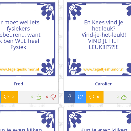
Fred
Carolien
0
0
0
0
0