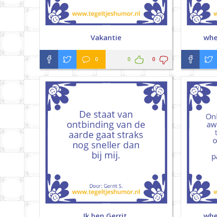
Vakantie
whe
0
0
0
Ik ben Gerrit.
whe