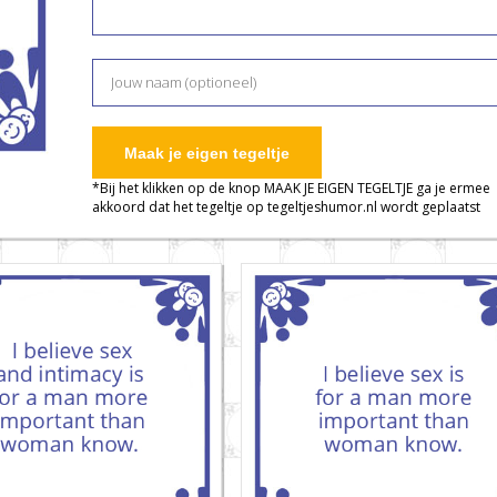
Maak je eigen tegeltje
*Bij het klikken op de knop MAAK JE EIGEN TEGELTJE ga je ermee
akkoord dat het tegeltje op tegeltjeshumor.nl wordt geplaatst